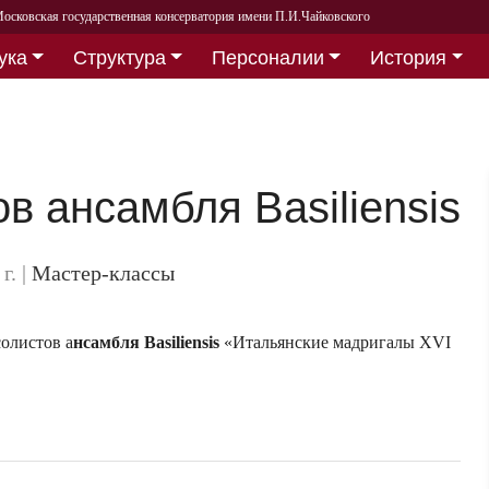
осковская государственная консерватория имени П.И.Чайковского
ука
Структура
Персоналии
История
в ансамбля Basiliensis
 г.
|
Мастер-классы
солистов а
нсамбля Basiliensis
«Итальянские мадригалы XVI