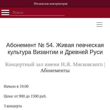
Московская консерватория
Открыть - закрыть
Главная
События
Афиша
Учеба
Наука
Структура
Персоналии
История
Партнерство
Абонемент № 54. Живая певческая
культура Византии и Древней Руси
Концертный зал имени Н.Я. Мясковского
|
Абонементы
Начало в 19.00
Цена: от 900 до 1500 руб.
3 концерта