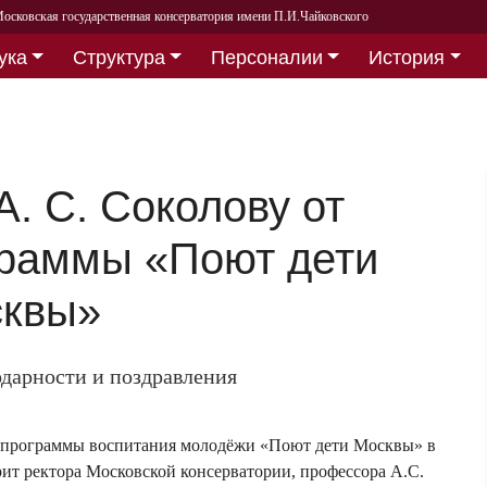
осковская государственная консерватория имени П.И.Чайковского
ука
Структура
Персоналии
История
А. С. Соколову от
граммы «Поют дети
квы»
одарности и поздравления
 программы воспитания молодёжи «Поют дети Москвы» в
ит ректора Московской консерватории, профессора А.С.