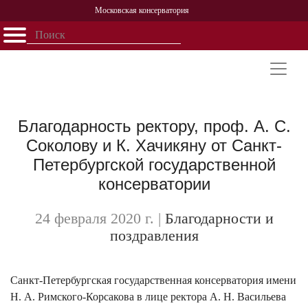
Московская консерватория
Открыть - закрыть
Главная
События
Афиша
Учеба
Наука
Структура
Персоналии
История
Партнерство
Благодарность ректору, проф. А. С.
Соколову и К. Хачикяну от Санкт-
Петербургской государственной
консерватории
24 февраля 2020 г.
|
Благодарности и
поздравления
Санкт-Петербургская государственная консерватория имени
Н. А. Римского-Корсакова в лице ректора А. Н. Васильева