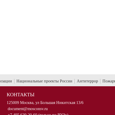
низации
Национальные проекты России
Антитеррор
Пожарн
КОНТАКТЫ
125009 Москва, ул Большая Никитская 13/6
document@mosconsv.ru
+7 495 629-20-60 (только по ВУЗу)