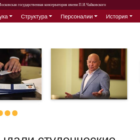
осковская государственная консерватория имени П.И.Чайковского
ука
Структура
Персоналии
История
ыдали студенческие