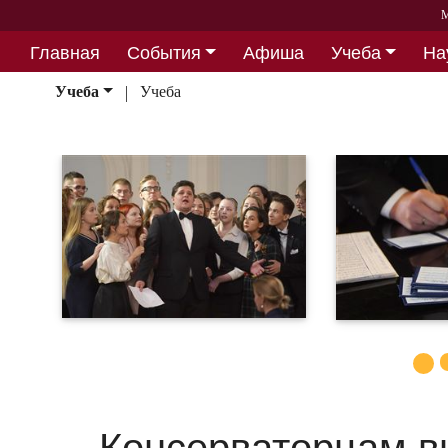
М
Главная
События
Афиша
Учеба
На
Партнерство
Учеба
Учеба
Консерваторцам в