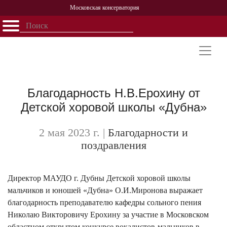
Московская консерватория
Открыть - закрыть
Главная
События
Афиша
Учеба
Наука
Структура
Персоналии
История
Партнерство
Благодарность Н.В.Ерохину от
Детской хоровой школы «Дубна»
2 мая 2023 г.
|
Благодарности и
поздравления
Директор МАУДО г. Дубны Детской хоровой школы
мальчиков и юношей «Дубна» О.И.Миронова выражает
благодарность преподавателю кафедры сольного пения
Николаю Викторовичу Ерохину за участие в Московском
областном открытом конкурсе вокалистов-мальчиков в