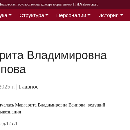
осковская государственная консерватория имени П.И.Чайковского
ука
Структура
Персоналии
История
рита Владимировна
пова
2025 г.
|
Главное
ончалась Маргарита Владимировна Есипова, ведущий
зыкознания
д.12 с.1.