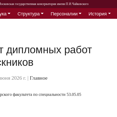
осковская государственная консерватория имени П.И.Чайковского
ука
Структура
Персоналии
История
т дипломных работ
кников
 июня 2026 г.
|
Главное
ского факультета по специальности 53.05.05