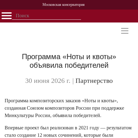
Московская консерватория
Открыть - закрыть
Главная
События
Афиша
Учеба
Наука
Структура
Персоналии
История
Партнерство
Программа «Ноты и квоты»
объявила победителей
30 июня 2026 г.
|
Партнерство
Программа композиторских заказов «Ноты и квоты»,
созданная Союзом композиторов России при поддержке
Минкультуры России, объявила победителей.
Впервые проект был реализован в 2021 году — результатом
стало создание 12 новых сочинений, которые были