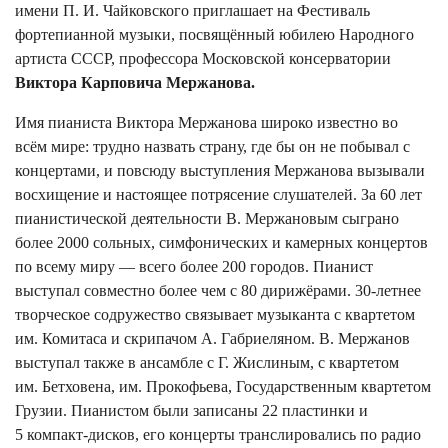
имени П. И. Чайковского приглашает на Фестиваль
фортепианной музыки, посвящённый юбилею Народного
артиста СССР, профессора Московской консерватории
Виктора Карповича Мержанова.
Имя пианиста Виктора Мержанова широко известно во
всём мире: трудно назвать страну, где бы он не побывал с
концертами, и повсюду выступления Мержанова вызывали
восхищение и настоящее потрясение слушателей. За 60 лет
пианистической деятельности В. Мержановым сыграно
более 2000 сольных, симфонических и камерных концертов
по всему миру — всего более 200 городов. Пианист
выступал совместно более чем с 80 дирижёрами. 30-летнее
творческое содружество связывает музыканта с квартетом
им. Комитаса и скрипачом А. Габриеляном. В. Мержанов
выступал также в ансамбле с Г. Жислиным, с квартетом
им. Бетховена, им. Прокофьева, Государственным квартетом
Грузии. Пианистом были записаны 22 пластинки и
5 компакт-дисков, его концерты транслировались по радио