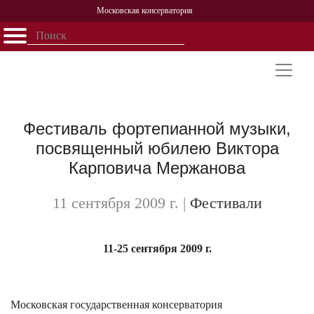
Московская консерватория
Открыть - закрыть
Главная
События
Афиша
Учеба
Наука
Структура
Персоналии
История
Партнерство
Фестиваль фортепианной музыки,
посвященный юбилею Виктора
Карповича Мержанова
11 сентября 2009 г.
|
Фестивали
11-25 сентября 2009 г.
Московская государственная консерватория