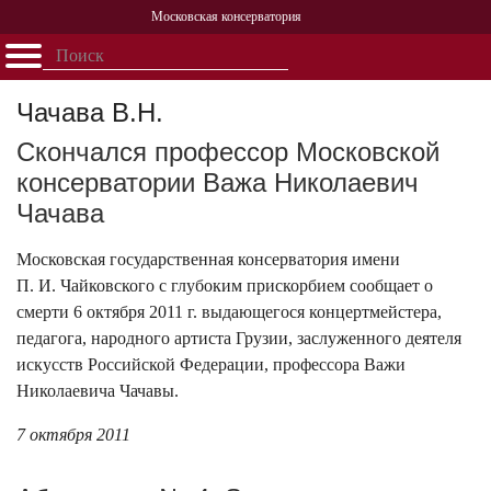
Московская консерватория
Открыть - закрыть
Главная
События
Афиша
Учеба
Наука
Структура
Персоналии
История
Чачава В.Н.
Партнерство
Скончался профессор Московской
консерватории Важа Николаевич
Чачава
Московская государственная консерватория имени
П. И. Чайковского с глубоким прискорбием сообщает о
смерти 6 октября 2011 г. выдающегося концертмейстера,
педагога, народного артиста Грузии, заслуженного деятеля
искусств Российской Федерации, профессора Важи
Николаевича Чачавы.
7 октября 2011