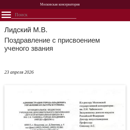
Московская консерватория
Открыть - закрыть
Главная
События
Афиша
Учеба
Наука
Структура
Персоналии
История
Лидский М.В.
Партнерство
Поздравление с присвоением
ученого звания
23 апреля 2026