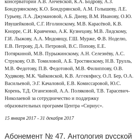
консерватории А.В. Анчевской, К.А. Бодрову, А.З.
Бондурянскому, К.О. Бондурянской, А.М. Голышеву, Л.Е.
Гурьеву, Л.А. Джумановой, А.Б. Диеву, В.М. Иванову, О.Ю.
Ивушейковой, С.Г. Иголинскому, М.В. Карасёвой, К.В.
Кнорре, С.И. Кравченко, А.К. Кузнецову, М.В. Лидскому,
Г.И. Лыжову, А.А. Мндоянцу, Г.Ш. Мурже, Ф.В. Ноделю,
Е.В. Петрову, Д.А. Петровой, В.С. Попову, Е.Е.
Потяркиной, М.В. Пурыжинскому, А.Н. Селезнёву, А.С.
Струкову, О.В. Томиловой, А.Б. Тростянскому, Н.В. Трулль,
М.В. Федотову, П.В. Федотовой, М.В. Филиппову, О.В.
Худякову, М.К. Чайковской, К.В. Аггеялфису, О.Л. Бер, О.А.
Васильевой, Э.Г. Качаловой, Е.В. Комиссаровой, Ю.С.
Корень, Т.Д. Оганезовой, А.А. Поляковой, Т.В. Тарасевич-
Николаевой за сотрудничество и поддержку
образовательных программ Центра «Сириус».
15 января 2017 - 31 декабря 2017
Абонемент № 47. Антология русской