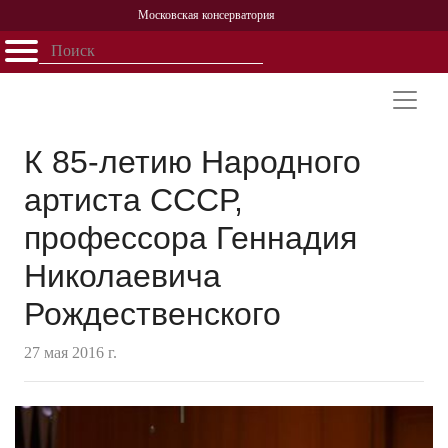
Московская консерватория
Открыть - закрыть
Главная
События
Афиша
Учеба
Наука
Структура
Персоналии
История
Партнерство
К 85-летию Народного
артиста СССР,
профессора Геннадия
Николаевича
Рождественского
27 мая 2016 г.