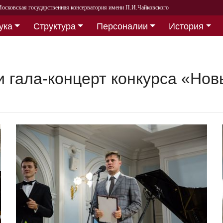
осковская государственная консерватория имени П.И.Чайковского
ука
Структура
Персоналии
История
 гала-концерт конкурса «Нов