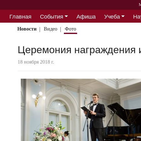
М
Главная
События
Афиша
Учеба
На
Партнерство
Новости
Видео
Фото
Церемония награждения и
18 ноября 2018 г.