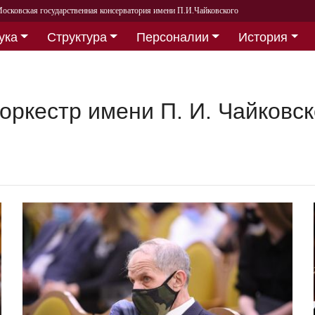
осковская государственная консерватория имени П.И.Чайковского
ука
Структура
Персоналии
История
ркестр имени П. И. Чайковск