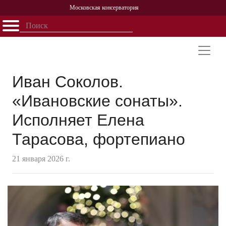
Московская консерватория
Открыть - закрыть
Главная
События
Афиша
Учеба
Наука
Структура
Персоналии
История
Партнерство
Иван Соколов.
«Ивановские сонаты».
Исполняет Елена
Тарасова, фортепиано
21 января 2026 г.