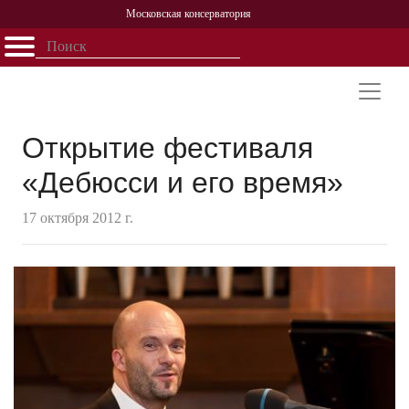
Московская консерватория
Открыть - закрыть
Главная
События
Афиша
Учеба
Наука
Структура
Персоналии
История
Партнерство
Открытие фестиваля
«Дебюсси и его время»
17 октября 2012 г.