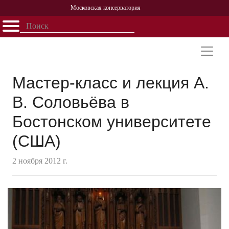
Московская консерватория
Открыть - закрыть
Главная
События
Афиша
Учеба
Наука
Структура
Персоналии
История
Партнерство
Мастер-класс и лекция А.
В. Соловьёва в
Бостонском университете
(США)
2 ноября 2012 г.