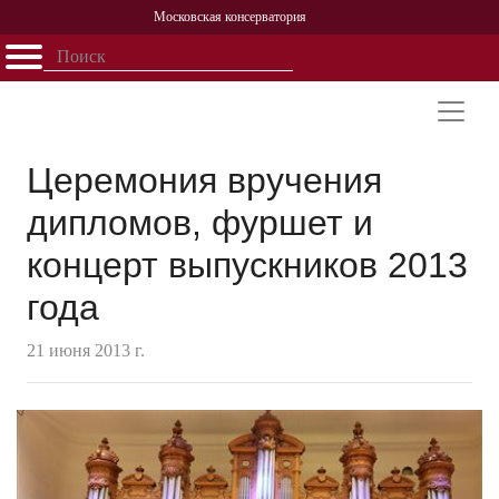
Московская консерватория
Открыть - закрыть
Главная
События
Афиша
Учеба
Наука
Структура
Персоналии
История
Партнерство
Церемония вручения
дипломов, фуршет и
концерт выпускников 2013
года
21 июня 2013 г.