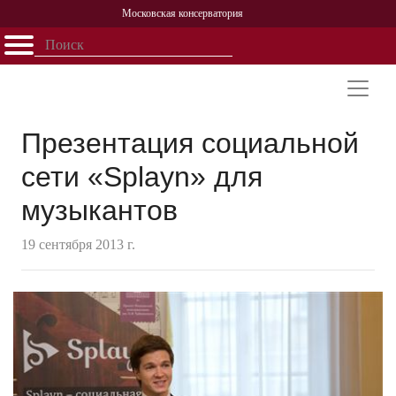
Московская консерватория
Открыть - закрыть
Главная
События
Афиша
Учеба
Наука
Структура
Персоналии
История
Партнерство
Презентация социальной
сети «Splayn» для
музыкантов
19 сентября 2013 г.