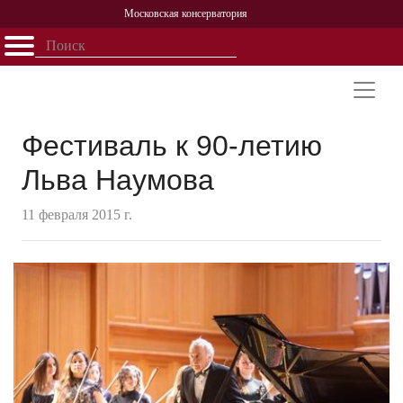
Московская консерватория
Открыть - закрыть
Главная
События
Афиша
Учеба
Наука
Структура
Персоналии
История
Партнерство
Фестиваль к 90-летию
Льва Наумова
11 февраля 2015 г.