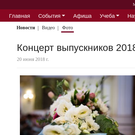
М
Главная
События
Афиша
Учеба
На
Партнерство
Новости
Видео
Фото
Концерт выпускников 201
20 июня 2018 г.