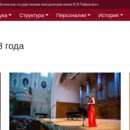
осковская государственная консерватория имени П.И.Чайковского
ука
Структура
Персоналии
История
8 года