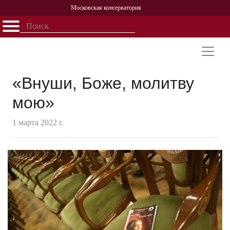
Московская консерватория
Открыть - закрыть
Главная
События
Афиша
Учеба
Наука
Структура
Персоналии
История
Партнерство
«Внуши, Боже, молитву
мою»
1 марта 2022 г.