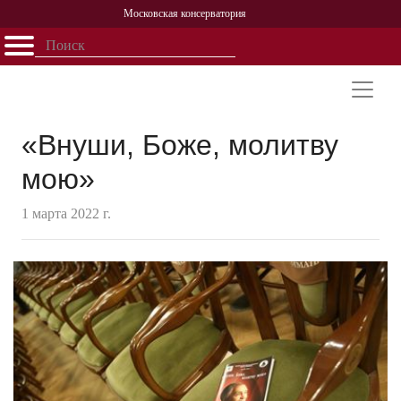
Московская консерватория
Открыть - закрыть
Главная
События
Афиша
Учеба
Наука
Структура
Персоналии
История
Партнерство
«Внуши, Боже, молитву
мою»
1 марта 2022 г.