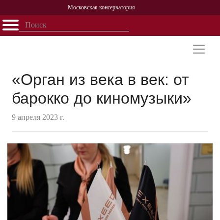
Московская консерватория
Открыть - закрыть
Главная
События
Афиша
Учеба
Наука
Структура
Персоналии
История
Партнерство
«Орган из века в век: от
барокко до киномузыки»
9 апреля 2023 г.