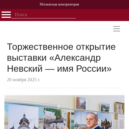
Московская консерватория
Открыть - закрыть
Главная
События
Афиша
Учеба
Наука
Структура
Персоналии
История
Партнерство
Торжественное открытие
выставки «Александр
Невский — имя России»
20 ноября 2025 г.