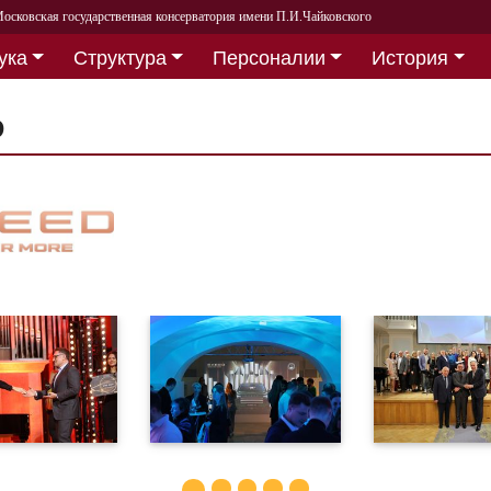
осковская государственная консерватория имени П.И.Чайковского
ука
Структура
Персоналии
История
D