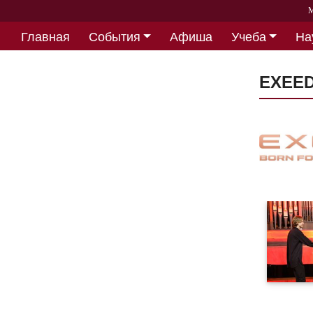
М
Главная
События
Афиша
Учеба
На
Партнерство
EXEE