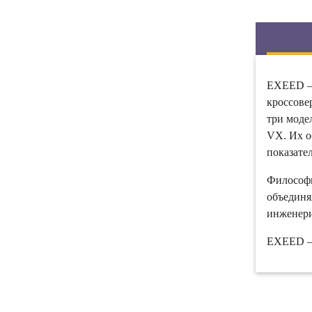
EXEED — 
кроссове
три моде
VX. Их о
показате
Философи
объединя
инженери
EXEED —