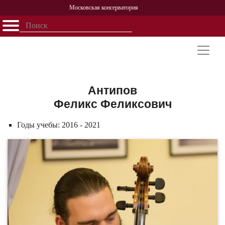
Московская консерватория
Открыть - закрыть
Главная
События
Афиша
Учеба
Наука
Структура
Персоналии
История
Партнерство
Антипов
Феликс Феликсович
Годы учебы:
2016 - 2021