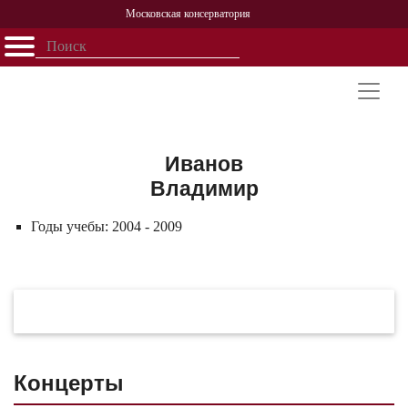
Московская консерватория
Открыть - закрыть
Главная
События
Афиша
Учеба
Наука
Структура
Персоналии
История
Партнерство
Иванов
Владимир
Годы учебы:
2004 - 2009
Концерты