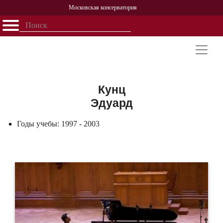
Московская консерватория
Открыть - закрыть
Главная
События
Афиша
Учеба
Наука
Структура
Персоналии
История
Партнерство
Кунц
Эдуард
Годы учебы:
1997 - 2003