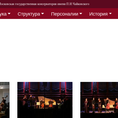
осковская государственная консерватория имени П.И.Чайковского
ука
Структура
Персоналии
История