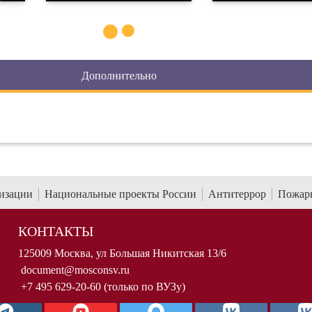
Дополнительно
низации
Национальные проекты России
Антитеррор
Пожарн
КОНТАКТЫ
125009 Москва, ул Большая Никитская 13/6
document@mosconsv.ru
+7 495 629-20-60 (только по ВУЗу)