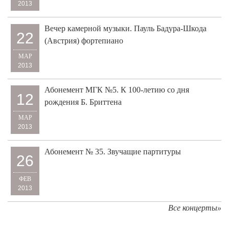
2013
Вечер камерной музыки. Пауль Бадура-Шкода
22
(Австрия) фортепиано
МАР
2013
Абонемент МГК №5. К 100-летию со дня
12
рождения Б. Бриттена
МАР
2013
Абонемент № 35. Звучащие партитуры
26
ФЕВ
2013
Все концерты»