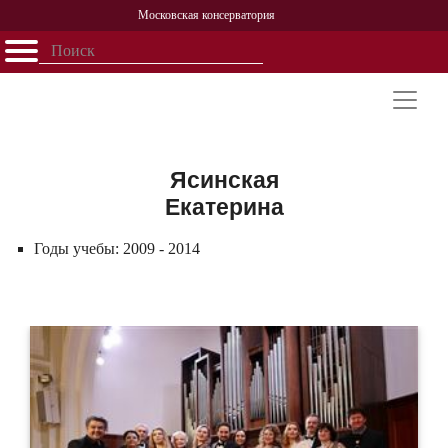
Московская консерватория
Открыть - закрыть
Главная
События
Афиша
Учеба
Наука
Структура
Персоналии
История
Партнерство
Ясинская
Екатерина
Годы учебы:
2009 - 2014