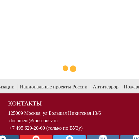
«Песни Родины». О премьере
Терминология и номенологи
Фрагменты конференции
г.
13 мая 2026 г.
низации
Национальные проекты России
Антитеррор
Пожарн
КОНТАКТЫ
125009 Москва, ул Большая Никитская 13/6
document@mosconsv.ru
+7 495 629-20-60 (только по ВУЗу)