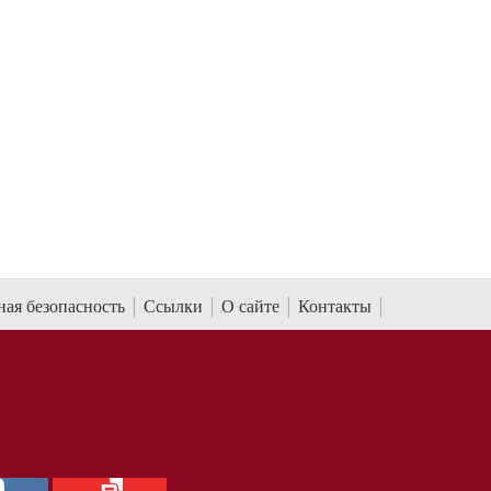
я.
Сакари Ойкумена: презентация книги
Ad Marginem...
5 апреля 2026 г.
ая безопасность
Ссылки
О сайте
Контакты