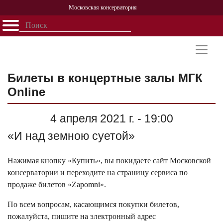
Московская консерватория
Открыть - закрыть
Главная
События
Афиша
Учеба
Наука
Структура
Персоналии
История
Партнерство
Билеты в концертные залы МГК
Online
4 апреля 2021 г. - 19:00
«И над земною суетой»
Нажимая кнопку «Купить», вы покидаете сайт Московской
консерватории и переходите на страницу сервиса по
продаже билетов «Zapomni».
По всем вопросам, касающимся покупки билетов,
пожалуйста, пишите на электронный адрес