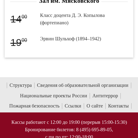
Зал им. Мясковского
Класс доцента Д. Э. Копылова
14
00
(фортепиано)
Эрвин Шульхоф (1894–1942)
19
00
Структура
Сведения об образовательной организации
Национальные проекты России
Антитеррор
Пожарная безопасность
Ссылки
О сайте
Контакты
Кассы работают с 12:00 до 19:00 (перерыв 15:00-15:30)
Бронирование билетов: 8 (495) 695-89-05,
с пн по пт; 12:00-18:00