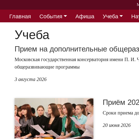
М
Главная
События
Афиша
Учеба
На
Партнерство
Учеба
Прием на дополнительные общера
Московская государственная консерватория имени П. И.
общеразвивающие программы
3 августа 2026
Приём 20
Сроки приема до
20 июня 2026