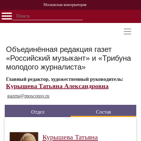
Московская консерватория
Открыть - закрыть
Главная
События
Афиша
Учеба
Наука
Структура
Персоналии
История
Партнерство
Объединённая редакция газет
«Российский музыкант» и «Трибуна
молодого журналиста»
Главный редактор, художественный руководитель:
Курышева Татьяна Александровна
gazeta@
mosconsv.ru
Отдел
Состав
Курышева Татьяна