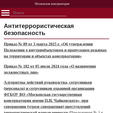
Московская консерватория
Открыть - закрыть
Главная
События
Афиша
Учеба
Наука
Структура
Персоналии
История
Антитеррористическая
Партнерство
безопасность
Приказ № 89 от 3 марта 2025 г. «Об утверждении
Положения о внутриобъектовом и пропускном режимах
на территории и объектах консерватории»
Приказ № 182 от 05 июля 2024 года «О назначении
должностных лиц»
Алгоритмы действий руководства, сотрудников
(персонала) и сотрудников охранной организации
ФГБОУ ВО «Московская государственная
консерватория имени П.И. Чайковского», при
совершении (угрозе совершения) преступлений
террористической направленности
(Приложение № 1 к