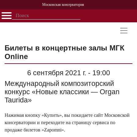
Московская консерватория
Открыть - закрыть
Главная
События
Афиша
Учеба
Наука
Структура
Персоналии
История
Партнерство
Билеты в концертные залы МГК
Online
6 сентября 2021 г. - 19:00
Международный композиторский
конкурс «Новые классики — Organ
Taurida»
Нажимая кнопку «Купить», вы покидаете сайт Московской
консерватории и переходите на страницу сервиса по
продаже билетов «Zapomni».