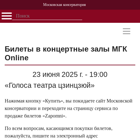
Московская консерватория
Открыть - закрыть
Главная
События
Афиша
Учеба
Наука
Структура
Персоналии
История
Партнерство
Билеты в концертные залы МГК
Online
23 июня 2025 г. - 19:00
«Голоса театра цзинцзюй»
Нажимая кнопку «Купить», вы покидаете сайт Московской
консерватории и переходите на страницу сервиса по
продаже билетов «Zapomni».
По всем вопросам, касающимся покупки билетов,
пожалуйста, пишите на электронный адрес