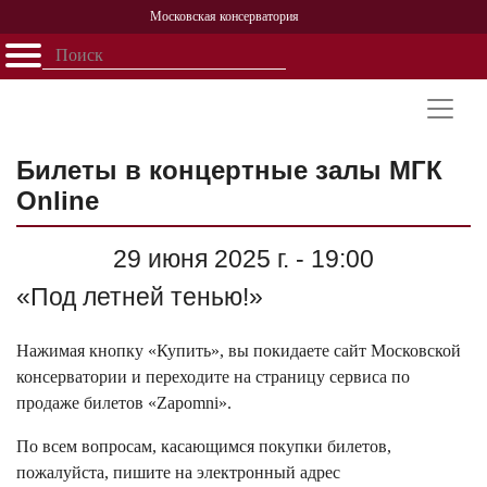
Московская консерватория
Открыть - закрыть
Главная
События
Афиша
Учеба
Наука
Структура
Персоналии
История
Партнерство
Билеты в концертные залы МГК
Online
29 июня 2025 г. - 19:00
«Под летней тенью!»
Нажимая кнопку «Купить», вы покидаете сайт Московской
консерватории и переходите на страницу сервиса по
продаже билетов «Zapomni».
По всем вопросам, касающимся покупки билетов,
пожалуйста, пишите на электронный адрес