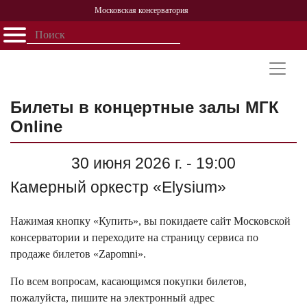
Московская консерватория
Открыть - закрыть
Главная
События
Афиша
Учеба
Наука
Структура
Персоналии
История
Партнерство
Билеты в концертные залы МГК
Online
30 июня 2026 г. - 19:00
Камерный оркестр «Elysium»
Нажимая кнопку «Купить», вы покидаете сайт Московской
консерватории и переходите на страницу сервиса по
продаже билетов «Zapomni».
По всем вопросам, касающимся покупки билетов,
пожалуйста, пишите на электронный адрес