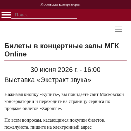
Московская консерватория
Открыть - закрыть
Главная
События
Афиша
Учеба
Наука
Структура
Персоналии
История
Партнерство
Билеты в концертные залы МГК
Online
30 июня 2026 г. - 16:00
Выставка «Экстракт звука»
Нажимая кнопку «Купить», вы покидаете сайт Московской
консерватории и переходите на страницу сервиса по
продаже билетов «Zapomni».
По всем вопросам, касающимся покупки билетов,
пожалуйста, пишите на электронный адрес