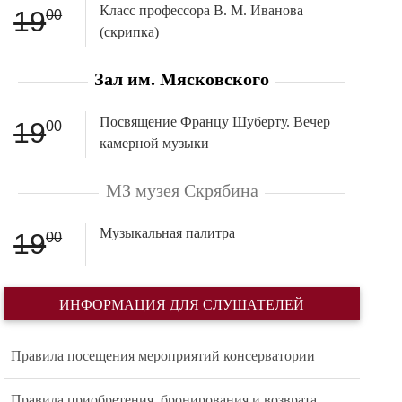
Класс профессора В. М. Иванова
19
00
(скрипка)
Зал им. Мясковского
Посвящение Францу Шуберту. Вечер
19
00
камерной музыки
МЗ музея Скрябина
Музыкальная палитра
19
00
ИНФОРМАЦИЯ ДЛЯ СЛУШАТЕЛЕЙ
Правила посещения мероприятий консерватории
Правила приобретения, бронирования и возврата