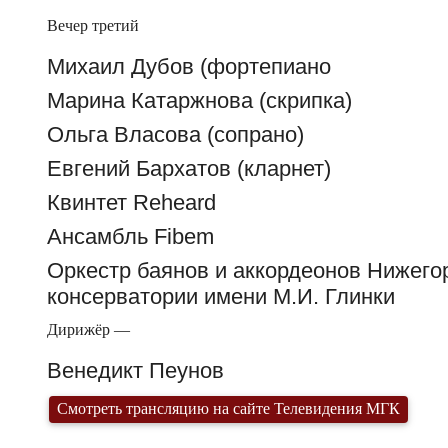
Вечер третий
Михаил Дубов (фортепиано
Марина Катаржнова (скрипка)
Ольга Власова (сопрано)
Евгений Бархатов (кларнет)
Квинтет Reheard
Ансамбль Fibem
Оркестр баянов и аккордеонов Нижего
консерватории имени М.И. Глинки
Дирижёр —
Венедикт Пеунов
Смотреть трансляцию на сайте Телевидения МГК