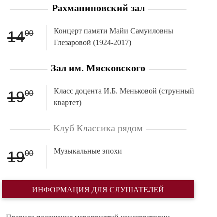
Рахманиновский зал
Концерт памяти Майи Самуиловны
14
00
Глезаровой (1924-2017)
Зал им. Мясковского
Класс доцента И.Б. Меньковой (струнный
19
00
квартет)
Клуб Классика рядом
Музыкальные эпохи
19
00
ИНФОРМАЦИЯ ДЛЯ СЛУШАТЕЛЕЙ