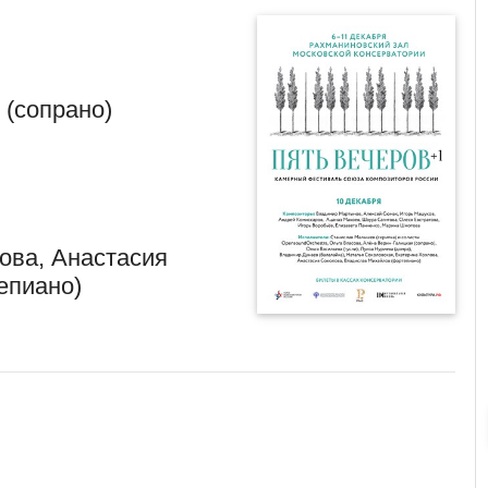
 (сопрано)
ова, Анастасия
епиано)