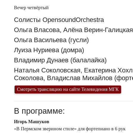
Вечер четвёртый
Солисты OpensoundOrchestra
Ольга Власова, Алёна Верин-Галицкая
Ольга Васильева (гусли)
Луиза Нуриева (домра)
Владимир Дунаев (балалайка)
Наталья Соколовская, Екатерина Хохл
Соколова, Владислав Михайлов (форт
Смотреть трансляцию на сайте Телевидения МГК
В программе:
Игорь Машуков
«В Пермском зверином стиле» для фортепиано в 6 рук