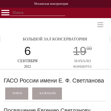
Московская консерватория
Открыть - закрыть
Главная
События
Афиша
Учеба
Наука
Структура
Персоналии
История
Партнерство
БОЛЬШОЙ ЗАЛ КОНСЕРВАТОРИИ
6
19
00
СЕНТЯБРЯ
НАЧАЛО
2022
КОНЦЕРТА
ГАСО России имени Е. Ф. Светланова
КАЛЕНДАРЬ
ПОИСК
Посвящение Евгению Светланову