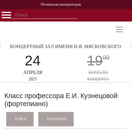
Московская консерватория
Открыть - закрыть
Главная
События
Афиша
Учеба
Наука
Структура
Персоналии
История
Партнерство
КОНЦЕРТНЫЙ ЗАЛ ИМЕНИ Н.Я. МЯСКОВСКОГО
24
19
00
АПРЕЛЯ
НАЧАЛО
2025
КОНЦЕРТА
Класс профессора Е.И. Кузнецовой
(фортепиано)
КАЛЕНДАРЬ
ПОИСК