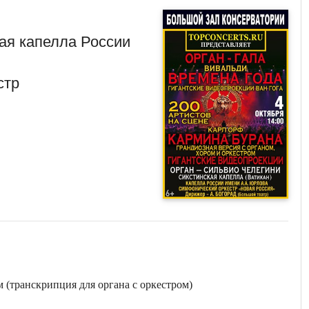
ая капелла России
стр
м (транскрипция для органа с оркестром)