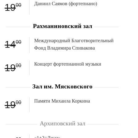
Даниил Саямов (фортепиано)
19
00
Рахманиновский зал
Международный Благотворительный
14
00
Фонд Владимира Спивакова
Концерт фортепианной музыки
19
00
Зал им. Мясковского
Памяти Михаила Коркина
19
00
Архиповский зал
«1+2=Джаз»