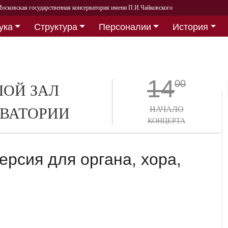
осковская государственная консерватория имени П.И.Чайковского
ука
Структура
Персоналии
История
14
00
ОЙ ЗАЛ
ВАТОРИИ
НАЧАЛО
КОНЦЕРТА
рсия для органа, хора,