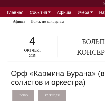
М
Главная
События
Афиша
Учеба
На
Партнерство
Афиша
Поиск по концертам
4
БОЛЬШ
ОКТЯБРЯ
КОНСЕР
2025
Орф «Кармина Бурана» (ве
солистов и оркестра)
КАЛЕНДАРЬ
ПОИСК