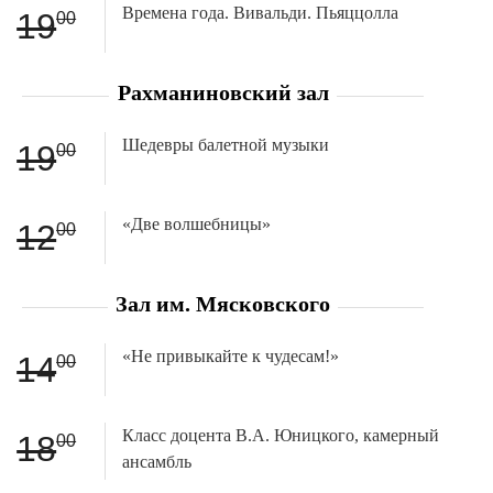
Времена года. Вивальди. Пьяццолла
19
00
Рахманиновский зал
Шедевры балетной музыки
19
00
«Две волшебницы»
12
00
Зал им. Мясковского
«Не привыкайте к чудесам!»
14
00
Класс доцента В.А. Юницкого, камерный
18
00
ансамбль