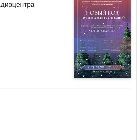
адиоцентра