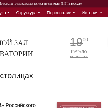
осковская государственная консерватория имени П.И.Чайковского
ука
Структура
Персоналии
История
19
00
ОЙ ЗАЛ
ВАТОРИИ
НАЧАЛО
КОНЦЕРТА
 столицах
» Российского