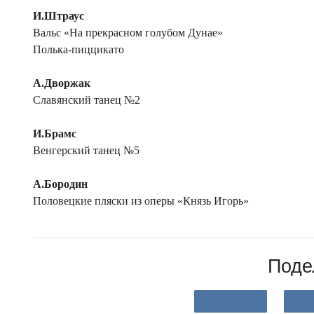
И.Штраус
Вальс «На прекрасном голубом Дунае»
Полька-пиццикато
А.Дворжак
Славянский танец №2
И.Брамс
Венгерский танец №5
А.Бородин
Половецкие пляски из оперы «Князь Игорь»
Поде