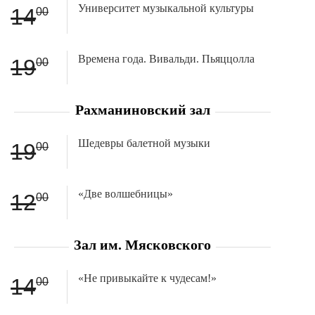
Университет музыкальной культуры
14
00
Времена года. Вивальди. Пьяццолла
19
00
Рахманиновский зал
Шедевры балетной музыки
19
00
«Две волшебницы»
12
00
Зал им. Мясковского
«Не привыкайте к чудесам!»
14
00