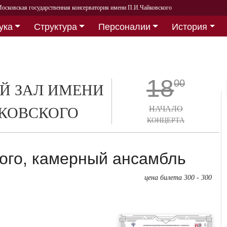
осковская государственная консерватория имени П.И.Чайковского
ука
Структура
Персоналии
История
18
00
Й ЗАЛ ИМЕНИ
СКОВСКОГО
НАЧАЛО
КОНЦЕРТА
ого, камерный ансамбль
цена билета 300 - 300